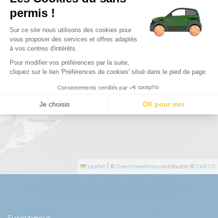
|
Leaflet
©
OpenStreetMap
contributors ©
CARTO