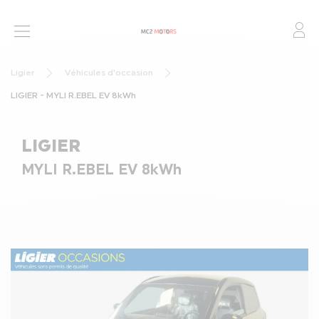
Mo
VOITURES SANS PERMIS
Ligier
Véhicules d'occasion
VÉHICULES D’OCCASION
LIGIER - MYLI R.EBEL EV 8kWh
POINTS DE VENTE
LIGIER
FINANCEMENT ET ASSURANCE
MYLI R.EBEL EV 8kWh
LOCATION OLD
CONTACT
ACTUALITÉS