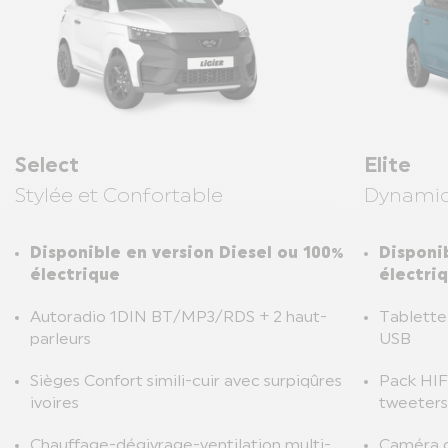
Select
Elite
Stylée et Confortable
Dynamiq
Disponible en version Diesel ou 100%
Disponi
électrique
électri
Autoradio 1DIN BT/MP3/RDS + 2 haut-
Tablette 
parleurs
USB
Sièges Confort simili-cuir avec surpiqûres
Pack HIFI
ivoires
tweeters
Chauffage-dégivrage-ventilation multi-
Caméra d