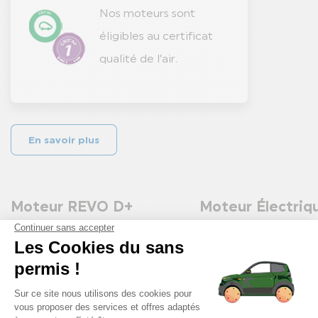
Nos moteurs sont
éligibles au certificat
qualité de l’air.
En savoir plus
Moteur REVO D+
Moteur Électriq
LA NOUVELLE RÉFÉRENCE DIESEL
0 ÉMISSIONS, 0 BRUIT
Cylindrée 499.8 cc
Jusqu’à 164 km d’au