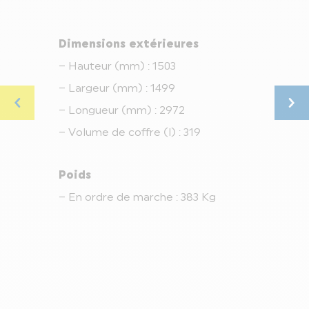
Dimensions extérieures
Roue
– Hauteur (mm) : 1503
– Pne
– Largeur (mm) : 1499
155/6
– Longueur (mm) : 2972
finiti
– Volume de coffre (l) : 319
Frein
Poids
– Ava
– En ordre de marche : 383 Kg
– Arr