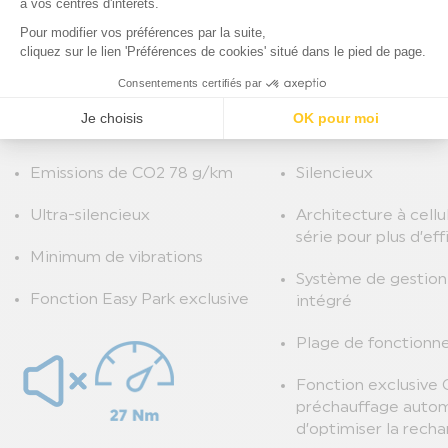
Couple 27 Nm de 2000 à 2700
Batterie Haute-Per
tr/min
Mode éco disponibl
Consommation 3.0l / 100 km
Recharge sur : prise
seulement
renforcée (3,7 kW),
Autonomie de 550 km
publiques (22 kW).
Emissions de CO2 78 g/km
Silencieux
Ultra-silencieux
Architecture à cell
série pour plus d’eff
Minimum de vibrations
Système de gestion
Fonction Easy Park exclusive
intégré
Plage de fonctionn
Fonction exclusive
préchauffage automa
d’optimiser la rech