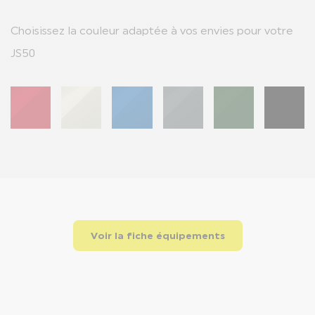
Choisissez la couleur adaptée à vos envies pour votre
JS50
Changer de couleur
Changer de couleur
Changer de couleur
Changer de couleur
Changer de couleu
Changer 
Voir la fiche équipements