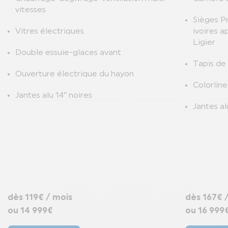
vitesses
Sièges Pr
Vitres électriques
ivoires a
Ligier
Double essuie-glaces avant
Tapis de
Ouverture électrique du hayon
Colorline
Jantes alu 14’’ noires
Jantes al
dès 119€ / mois
dès 167€ 
ou 14 999€
ou 16 999