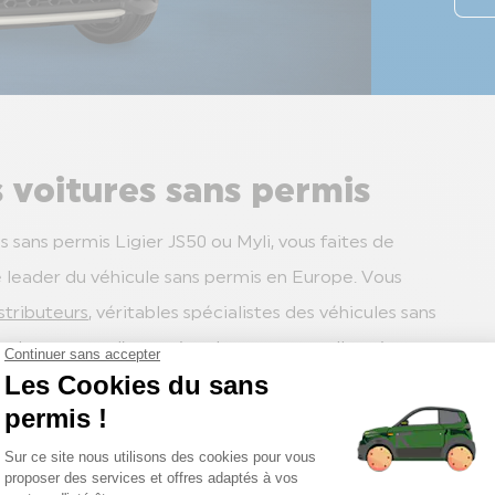
 voitures sans permis
 sans permis Ligier JS50 ou Myli, vous faites de
e leader du véhicule sans permis en Europe. Vous
stributeurs
, véritables spécialistes des véhicules sans
chat et pour l’entretien de votre nouvelle voiture
eufs sans permis
s’adresse à tous types de profils et
férents d’un modèle à l’autre. Vous êtes plutôt