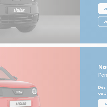
J
J
No
Pen
Dès
ou à
J