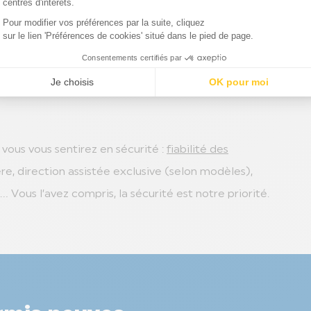
es sportives ou plutôt les SUV ? Vous voulez vous
tadine ? Vous recherchez un utilitaire léger neuf
vités ? En terme de véhicules sans permis, Ligier
 tous. Choisissez votre modèle et
configurez-le
 vous vous sentirez en sécurité :
fiabilité des
rière, direction assistée exclusive (selon modèles),
 Vous l’avez compris, la sécurité est notre priorité.