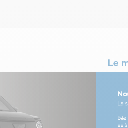
Le m
No
La 
Dès
ou à