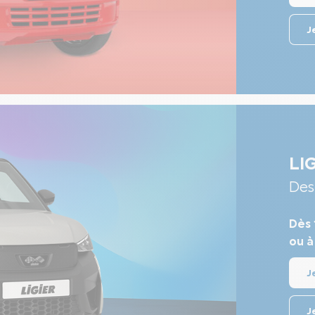
J
LI
Des
Dès 
ou à
J
J