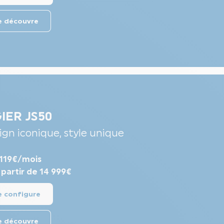
e découvre
GIER JS50
ign iconique, style unique
119€/mois
 partir de 14 999€
e configure
e découvre