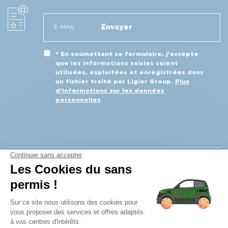
* En soumettant ce formulaire, j’accepte
que les informations saisies soient
utilisées, exploitées et enregistrées dans
un fichier traité par Ligier Group.
Plus
d'informations sur les données
personnelles
VÉHICULES NEUFS
RÉSEAU
APRÈS-VENTE
FINANCEMENT ET ASSURANCE